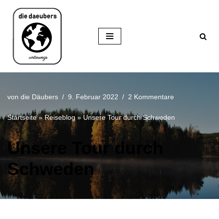
Zum
Inhalt
springen
von
die Däubers
9. Februar 2022
2 Kommentare
Startseite
»
Reiseblog
»
Unsere Tour durch Schweden
Unsere Tour durch
Schweden