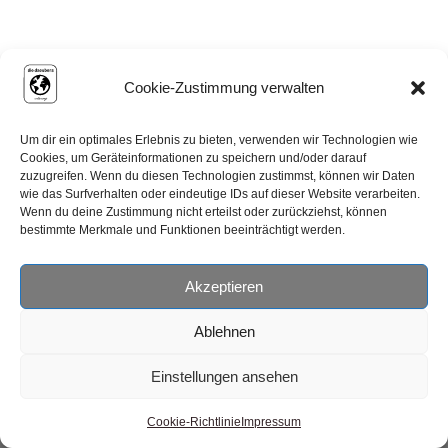
Cookie-Zustimmung verwalten
Um dir ein optimales Erlebnis zu bieten, verwenden wir Technologien wie
Cookies, um Geräteinformationen zu speichern und/oder darauf
zuzugreifen. Wenn du diesen Technologien zustimmst, können wir Daten
wie das Surfverhalten oder eindeutige IDs auf dieser Website verarbeiten.
Wenn du deine Zustimmung nicht erteilst oder zurückziehst, können
Corona veränderte unsere Art
bestimmte Merkmale und Funktionen beeinträchtigt werden.
zu Reisen.
Willst du mehr erfahren?
Akzeptieren
Ablehnen
Aufgrund von Corona haben auch wir uns Gedanken
Einstellungen ansehen
gemacht wie wir in Zukunft reisen möchten. Aus diesem
Grund haben wir uns dazu entschieden einen Transporter
Cookie-Richtlinie
Impressum
zum Camper umzubauen.