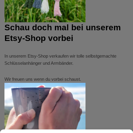
Schau doch mal bei unserem
Etsy-Shop vorbei
In unserem
Etsy-Shop
verkaufen wir tolle selbstgemachte
Schlüsselanhänger und Armbänder.
Wir freuen uns wenn du vorbei schaust.