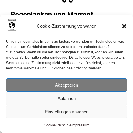
Regenjacken von Marmot
Cookie-Zustimmung verwalten
Wenn wir in Neuseeland eines gelernt haben, dann dass
man bei
Regenklamotten keine Kompromisse
machen sollte. Wir haben schon seit längerem
Um dir ein optimales Erlebnis zu bieten, verwenden wir Technologien wie
Cookies, um Geräteinformationen zu speichern und/oder darauf
Regenjacken von Marmot
. Martin hat die
Essence
zuzugreifen. Wenn du diesen Technologien zustimmst, können wir Daten
Jacket
und Tanja die
Minimalist Jacket
.
wie das Surfverhalten oder eindeutige IDs auf dieser Website verarbeiten.
Wenn du deine Zustimmung nicht erteilst oder zurückziehst, können
bestimmte Merkmale und Funktionen beeinträchtigt werden.
Diese Regenjacken sind auch
bei längerem Regen
absolut wasserdicht
. Dabei ist es wichtig, dass sie
Akzeptieren
auch
atmungsaktiv
sind und man darunter nicht
schwitzt. Denn was bringt eine Regenjacke unter der man
Ablehnen
schwitzt und hinterher genauso nass ist wie wenn man
sich nicht angehabt hätte?
Einstellungen ansehen
Zudem haben die
Jacken
ein recht
kleines Packmaß
Cookie-Richtlinie
Impressum
und sind nicht allzu schwer. So kann man sie immer dabei