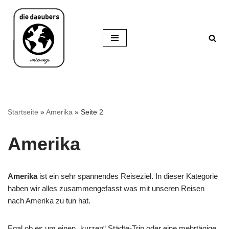
Zum
Inhalt
springen
Startseite
»
Amerika
»
Seite 2
Amerika
Amerika
ist ein sehr spannendes Reiseziel. In dieser Kategorie
haben wir alles zusammengefasst was mit unseren Reisen
nach Amerika zu tun hat.
Egal ob es um einen „kurzen“ Städte-Trip oder eine mehrtägige