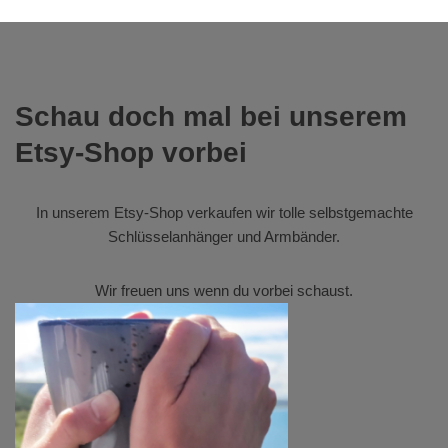
Schau doch mal bei unserem
Etsy-Shop vorbei
In unserem
Etsy-Shop
verkaufen wir tolle selbstgemachte
Schlüsselanhänger und Armbänder.
Wir freuen uns wenn du vorbei schaust.