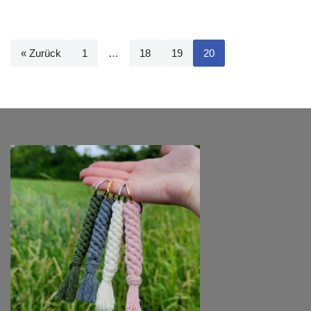
« Zurück
1
…
18
19
20