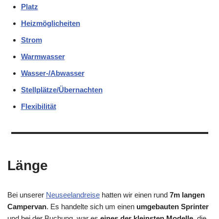
Platz
Heizmöglicheiten
Strom
Warmwasser
Wasser-/Abwasser
Stellplätze/Übernachten
Flexibilität
Länge
Bei unserer
Neuseelandreise
hatten wir einen rund
7m langen
Campervan
. Es handelte sich um einen
umgebauten Sprinter
und bei der Buchung, war es
eines der kleinsten Modelle
, die