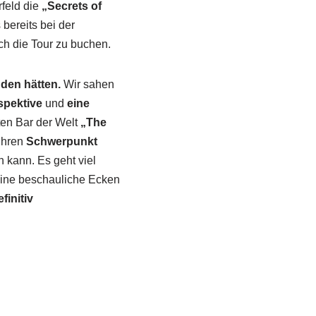
feld die
„Secrets of
bereits bei der
ch die Tour zu buchen.
nden hätten.
Wir sahen
spektive
und
eine
ten Bar der Welt
„The
 ihren
Schwerpunkt
 kann. Es geht viel
eine beschauliche Ecken
finitiv