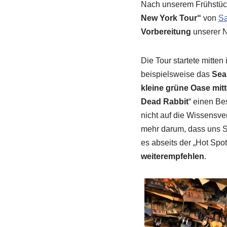
Nach unserem Frühstück 
New York Tour“
von
Sa
Vorbereitung
unserer 
Die Tour startete mitte
beispielsweise das
Seap
kleine grüne Oase mit
Dead Rabbit
“ einen Be
nicht auf die Wissensve
mehr darum, dass uns S
es abseits der „Hot Spot
weiterempfehlen
.