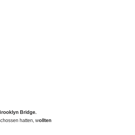
rooklyn Bridge.
schossen hatten, w
ollten