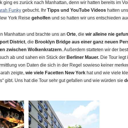
ging es zurück nach Manhattan, denn wir hatten bereits im Vor
rah Funky
gebucht. Ihr
Tipps und YouTube Videos
hatten uns 
New York Reise
geholfen
und so hatten wir uns entschieden au
n in Manhattan und brachte uns an
Orte
, die
wir alleine nie gefu
ort District
, die
Brooklyn Bridge aus einer ganz neuen Per
ten zwischen Wolkenkratzern
. Außerdem statteten wir der bes
such ab und sahen ein Stück der
Berliner Mauer.
Die Tour legt
rmittlung von Daten die sich in der Regel sowieso keiner merken
arah zeigte,
wie viele Facetten New York
hat und wie viele kl
s“ gibt. Uns hat die Tour sehr gut gefallen und wie würden sie
de