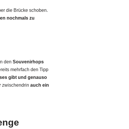
ber die Brücke schoben.
en nochmals zu
in den
Souvenirhops
ereits mehrfach den Tipp
ises gibt und genauso
r
zwischendrin
auch ein
enge