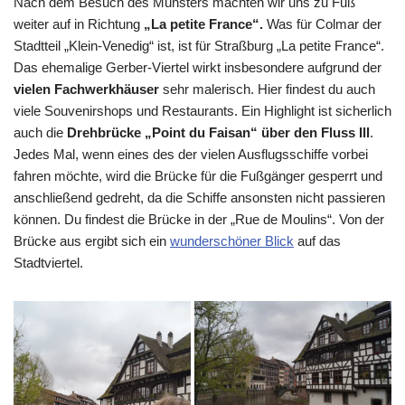
Nach dem Besuch des Münsters machten wir uns zu Fuß
weiter auf in Richtung
„La petite France“.
Was für Colmar der
Stadtteil „Klein-Venedig“ ist, ist für Straßburg „La petite France“.
Das ehemalige Gerber-Viertel wirkt insbesondere aufgrund der
vielen Fachwerkhäuser
sehr malerisch. Hier findest du auch
viele Souvenirshops und Restaurants. Ein Highlight ist sicherlich
auch die
Drehbrücke „Point du Faisan“ über den Fluss Ill
.
Jedes Mal, wenn eines des der vielen Ausflugsschiffe vorbei
fahren möchte, wird die Brücke für die Fußgänger gesperrt und
anschließend gedreht, da die Schiffe ansonsten nicht passieren
können. Du findest die Brücke in der „Rue de Moulins“. Von der
Brücke aus ergibt sich ein
wunderschöner Blick
auf das
Stadtviertel.