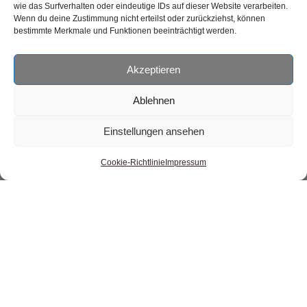
wie das Surfverhalten oder eindeutige IDs auf dieser Website verarbeiten.
Wenn du deine Zustimmung nicht erteilst oder zurückziehst, können
bestimmte Merkmale und Funktionen beeinträchtigt werden.
Schau doch mal bei unserem
Akzeptieren
Etsy-Shop vorbei
Ablehnen
In unserem
Etsy-Shop
verkaufen wir tolle selbstgemachte
Einstellungen ansehen
Schlüsselanhänger und Armbänder.
Cookie-Richtlinie
Impressum
Wir freuen uns wenn du vorbei schaust.