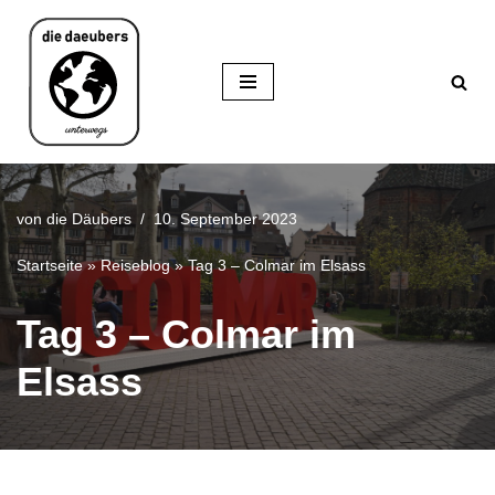
Zum
Inhalt
springen
von
die Däubers
10. September 2023
Startseite
»
Reiseblog
»
Tag 3 – Colmar im Elsass
Tag 3 – Colmar im
Elsass