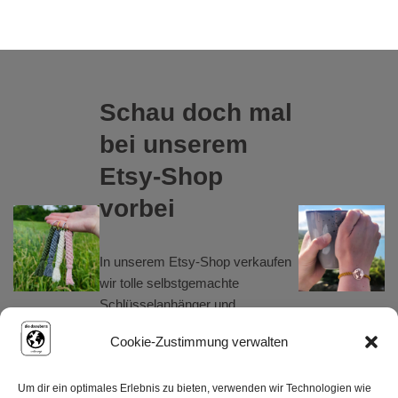
Schau doch mal
bei unserem
Etsy-Shop
vorbei
In unserem
Etsy-Shop
verkaufen
wir tolle selbstgemachte
Schlüsselanhänger und
Armbänder.
Cookie-Zustimmung verwalten
Wir freuen uns wenn du vorbei
Um dir ein optimales Erlebnis zu bieten, verwenden wir Technologien wie
schaust.