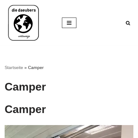
Zum
Inhalt
springen
Startseite
»
Camper
Camper
Camper