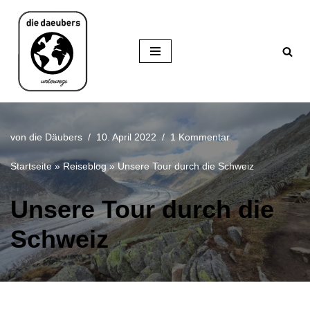
Zum
Inhalt
springen
von
die Däubers
10. April 2022
1 Kommentar
Startseite
»
Reiseblog
»
Unsere Tour durch die Schweiz
Unsere Tour durch die
Schweiz