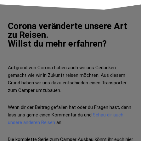
Corona veränderte unsere Art
zu Reisen.
Willst du mehr erfahren?
Aufgrund von Corona haben auch wir uns Gedanken
gemacht wie wir in Zukunft reisen möchten. Aus diesem
Grund haben wir uns dazu entschieden einen Transporter
zum Camper umzubauen.
Wenn dir der Beitrag gefallen hat oder du Fragen hast, dann
lass uns gerne einen Kommentar da und
Schau dir auch
unsere anderen Reisen
an.
Die komplette Serie zum Camper Ausbau könnt ihr euch hier