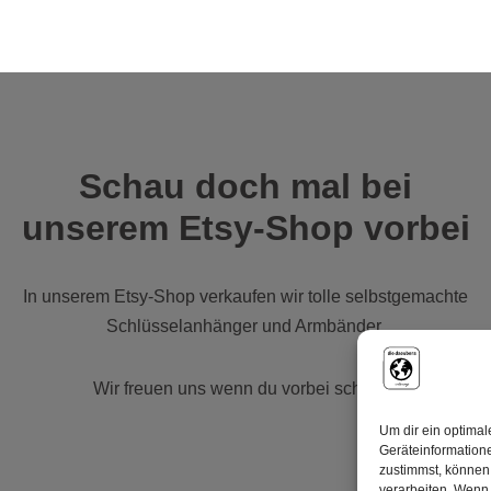
Schau doch mal bei
unserem Etsy-Shop vorbei
In unserem
Etsy-Shop
verkaufen wir tolle selbstgemachte
Schlüsselanhänger und Armbänder.
Wir freuen uns wenn du vorbei schaust.
Um dir ein optimal
Geräteinformation
zustimmst, können 
verarbeiten. Wenn 