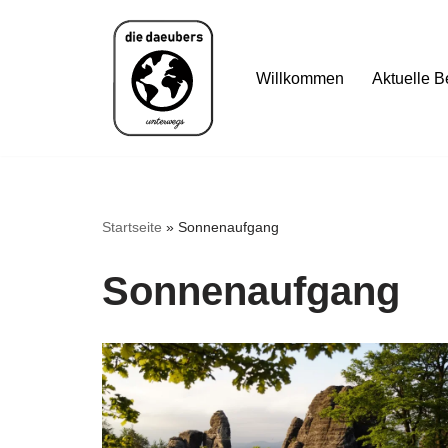
Zum
Willkommen
Aktuelle B
Inhalt
springen
Startseite
»
Sonnenaufgang
Sonnenaufgang