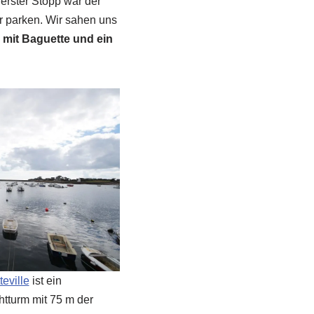
 erster Stopp war der
r parken. Wir sahen uns
 mit Baguette und ein
eville
ist ein
htturm mit 75 m der