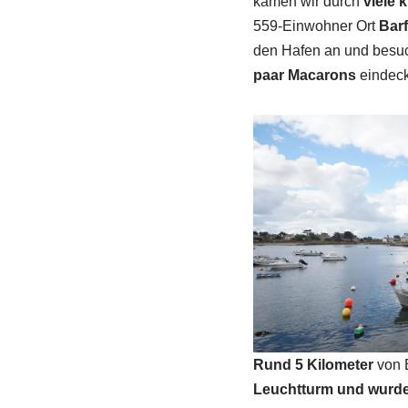
kamen wir durch
viele k
559-Einwohner Ort
Barf
den Hafen an und besu
paar Macarons
eindeck
Rund 5 Kilometer
von B
Leuchtturm und wurde