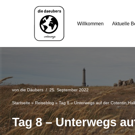
Zum
Willkommen
Aktuelle B
Inhalt
springen
von
die Däubers
25. September 2022
Startseite
»
Reiseblog
»
Tag 8 – Unterwegs auf der Cotentin Hal
Tag 8 – Unterwegs auf