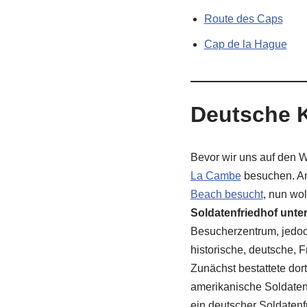
Route des Caps
Cap de la Hague
Deutsche K
Bevor wir uns auf den 
La Cambe
besuchen. Am
Beach besucht
, nun wo
Soldatenfriedhof unte
Besucherzentrum, jedoch 
historische, deutsche, 
Zunächst bestattete dor
amerikanische Soldaten
ein deutscher Soldatenf