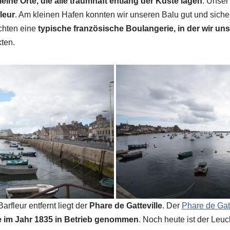
leine Orte, die alle traumhaft entlang der Küste lagen
. Unser
leur
. Am kleinen Hafen konnten wir unseren Balu gut und siche
chten eine
typische französische Boulangerie, in der wir uns
ten.
arfleur entfernt liegt der
Phare de Gatteville
. Der
Phare de Gatt
 im Jahr 1835 in Betrieb genommen
. Noch heute ist der Leuc