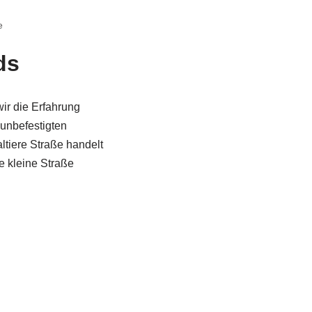
e
ds
ir die Erfahrung
unbefestigten
altiere Straße handelt
e kleine Straße