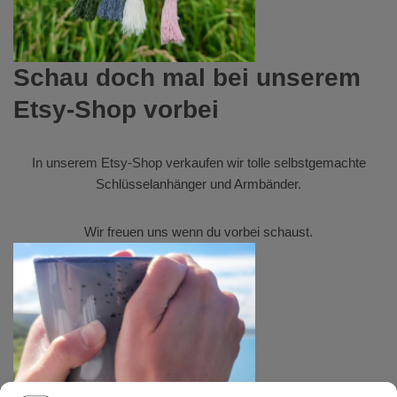
Schau doch mal bei unserem
Etsy-Shop vorbei
In unserem
Etsy-Shop
verkaufen wir tolle selbstgemachte
Schlüsselanhänger und Armbänder.
Wir freuen uns wenn du vorbei schaust.