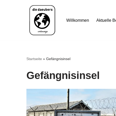
Zum
Willkommen
Aktuelle B
Inhalt
springen
Startseite
»
Gefängnisinsel
Gefängnisinsel