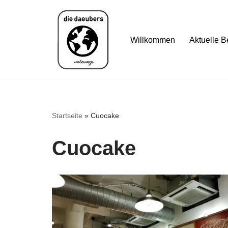
Zum
Willkommen
Aktuelle B
Inhalt
springen
Startseite
»
Cuocake
Cuocake